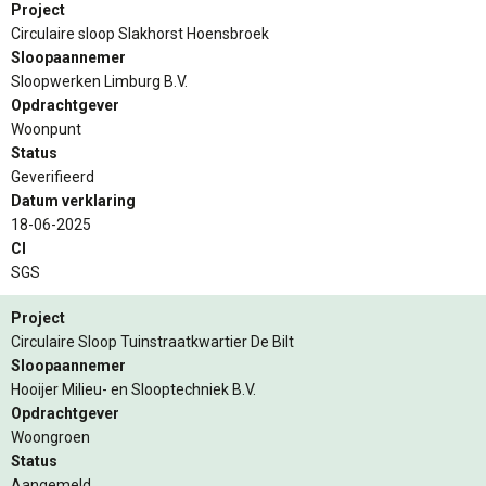
Project
Circulaire sloop Slakhorst Hoensbroek
Sloopaannemer
Sloopwerken Limburg B.V.
Opdrachtgever
Woonpunt
Status
Geverifieerd
Datum verklaring
18-06-2025
CI
SGS
Project
Circulaire Sloop Tuinstraatkwartier De Bilt
Sloopaannemer
Hooijer Milieu- en Slooptechniek B.V.
Opdrachtgever
Woongroen
Status
Aangemeld