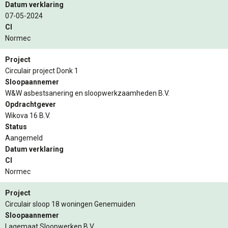
Datum verklaring
07-05-2024
CI
Normec
Project
Circulair project Donk 1
Sloopaannemer
W&W asbestsanering en sloopwerkzaamheden B.V.
Opdrachtgever
Wikova 16 B.V.
Status
Aangemeld
Datum verklaring
CI
Normec
Project
Circulair sloop 18 woningen Genemuiden
Sloopaannemer
Lagemaat Sloopwerken B.V.