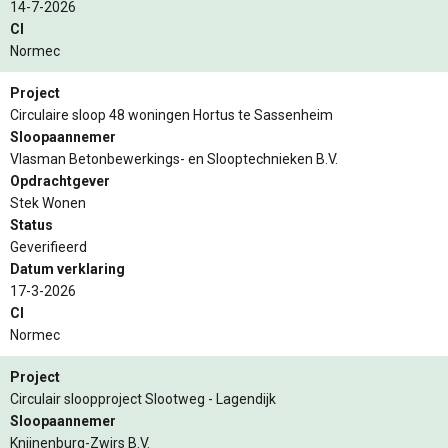
14-7-2026
CI
Normec
Project
Circulaire sloop 48 woningen Hortus te Sassenheim
Sloopaannemer
Vlasman Betonbewerkings- en Slooptechnieken B.V.
Opdrachtgever
Stek Wonen
Status
Geverifieerd
Datum verklaring
17-3-2026
CI
Normec
Project
Circulair sloopproject Slootweg - Lagendijk
Sloopaannemer
Knijnenburg-Zwirs B.V.