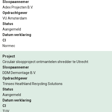
Sloopaannemer
Adex Projecten B.V.
Opdrachtgever
VU Amsterdam
Status
Aangemeld
Datum verklaring
CI
Normec
Project
Circulair sloopproject ontmantelen shredder te Utrecht
Sloopaannemer
DDM Demontage B.V.
Opdrachtgever
Trinseo Heathland Recycling Solutions
Status
Aangemeld
Datum verklaring
CI
TUV