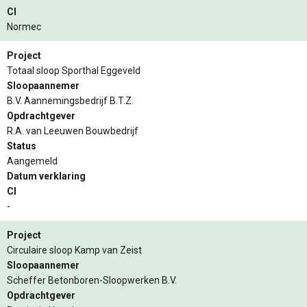
CI
Normec
Project
Totaal sloop Sporthal Eggeveld
Sloopaannemer
B.V. Aannemingsbedrijf B.T.Z.
Opdrachtgever
R.A. van Leeuwen Bouwbedrijf
Status
Aangemeld
Datum verklaring
CI
-
Project
Circulaire sloop Kamp van Zeist
Sloopaannemer
Scheffer Betonboren-Sloopwerken B.V.
Opdrachtgever