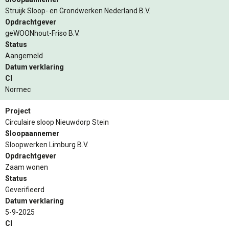
Struijk Sloop- en Grondwerken Nederland B.V.
Opdrachtgever
geWOONhout-Friso B.V.
Status
Aangemeld
Datum verklaring
CI
Normec
Project
Circulaire sloop Nieuwdorp Stein
Sloopaannemer
Sloopwerken Limburg B.V.
Opdrachtgever
Zaam wonen
Status
Geverifieerd
Datum verklaring
5-9-2025
CI