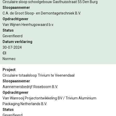
Circulaire sloop schoolgebouw Gasthuisstraat 55 Den Burg
Sloopaannemer
C.A. de Groot Sloop- en Demontagetechniek B.V.
Opdrachtgever
Van Wijnen Heerhugowaard b.v.
Status
Geverifieerd
Datum verklaring
30-07-2024
CI
Normec
Project
Circulaire totaalsloop Trivium te Veenendaal
Sloopaannemer
Aannemersbedrijf Roseboom B.V.
Opdrachtgever
Van Wanrooij Projectontwikkeling BV / Trivium Aluminium
Packaging Netherlands B.V.
Status
Geverifieerd