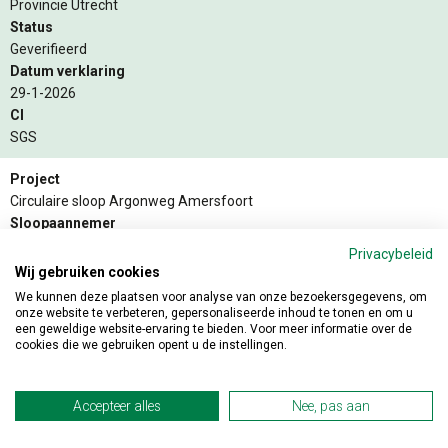
Provincie Utrecht
Status
Geverifieerd
Datum verklaring
29-1-2026
CI
SGS
Project
Circulaire sloop Argonweg Amersfoort
Sloopaannemer
Focus B.V.
Privacybeleid
Opdrachtgever
Wij gebruiken cookies
Provincie Utrecht
We kunnen deze plaatsen voor analyse van onze bezoekersgegevens, om
Status
onze website te verbeteren, gepersonaliseerde inhoud te tonen en om u
een geweldige website-ervaring te bieden. Voor meer informatie over de
Geverifieerd
cookies die we gebruiken opent u de instellingen.
Datum verklaring
11-03-2025
CI
Accepteer alles
Nee, pas aan
SGS