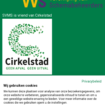
SVMS is vriend van Cirkelstad
Privacybeleid
Wij gebruiken cookies
Stichting Veilig en Milieukundig Slopen | Postbus 64 4190 CB
We kunnen deze plaatsen voor analyse van onze bezoekersgegevens, om
onze website te verbeteren, gepersonaliseerde inhoud te tonen en om u
GELDERMALSEN | 0345-471391 |
info@veiligslopen.nl
een geweldige website-ervaring te bieden. Voor meer informatie over de
cookies die we gebruiken opent u de instellingen.