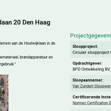
klaan 20 Den Haag
Projectgegeven
rrein aan de Houtwijklaan in de
Sloopproject:
Circulair sloopprojec
iemateriaal, brandapparatuur en
Opdrachtgever:
rgebruik.”
BPD Ontwikkeling BV,
Sloopaannemer:
Van Zundert Sloopwer
Certificerende Instel
Normec Certification B