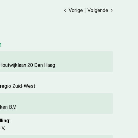
Vorige
|
Volgende
s
t Houtwijklaan 20 Den Haag
 regio Zuid-West
ken B.V.
ling:
.V.