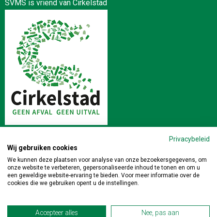
SVMS is vriend van Cirkelstad
Privacybeleid
Wij gebruiken cookies
Stichting Veilig en Milieukundig Slopen | Postbus 64 4190 CB
We kunnen deze plaatsen voor analyse van onze bezoekersgegevens, om
onze website te verbeteren, gepersonaliseerde inhoud te tonen en om u
GELDERMALSEN | 0345-471391 |
info@veiligslopen.nl
een geweldige website-ervaring te bieden. Voor meer informatie over de
cookies die we gebruiken opent u de instellingen.
Privacy
|
Disclaimer
Accepteer alles
Nee, pas aan