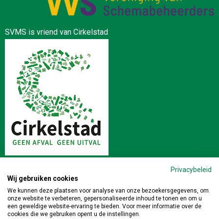
SVMS is vriend van Cirkelstad
Privacybeleid
Wij gebruiken cookies
Stichting Veilig en Milieukundig Slopen | Postbus 64 4190 CB
We kunnen deze plaatsen voor analyse van onze bezoekersgegevens, om
onze website te verbeteren, gepersonaliseerde inhoud te tonen en om u
GELDERMALSEN | 0345-471391 |
info@veiligslopen.nl
een geweldige website-ervaring te bieden. Voor meer informatie over de
cookies die we gebruiken opent u de instellingen.