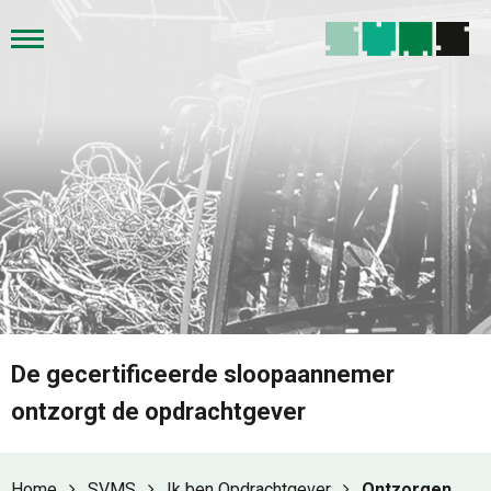
De gecertificeerde sloopaannemer
ontzorgt de opdrachtgever
Home
SVMS
Ik ben Opdrachtgever
Ontzorgen