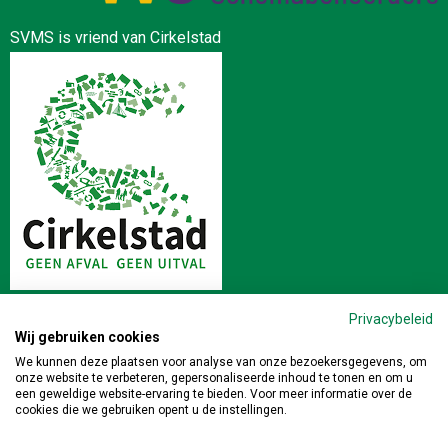
SVMS is vriend van Cirkelstad
Privacybeleid
Wij gebruiken cookies
Stichting Veilig en Milieukundig Slopen | Postbus 64 4190 CB
We kunnen deze plaatsen voor analyse van onze bezoekersgegevens, om
onze website te verbeteren, gepersonaliseerde inhoud te tonen en om u
GELDERMALSEN | 0345-471391 |
info@veiligslopen.nl
een geweldige website-ervaring te bieden. Voor meer informatie over de
cookies die we gebruiken opent u de instellingen.