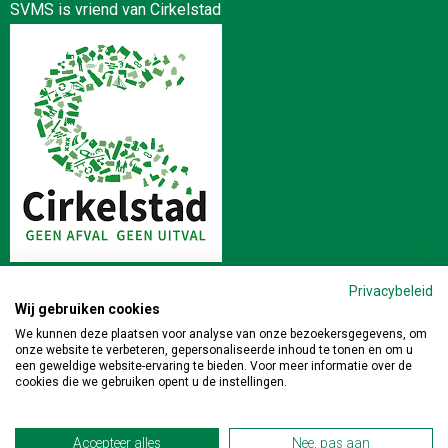
SVMS is vriend van Cirkelstad
Privacybeleid
Wij gebruiken cookies
Stichting Veilig en Milieukundig Slopen | Postbus 64 4190 CB
We kunnen deze plaatsen voor analyse van onze bezoekersgegevens, om
onze website te verbeteren, gepersonaliseerde inhoud te tonen en om u
GELDERMALSEN | 0345-471391 |
info@veiligslopen.nl
een geweldige website-ervaring te bieden. Voor meer informatie over de
cookies die we gebruiken opent u de instellingen.
Privacy
|
Disclaimer
Accepteer alles
Nee, pas aan