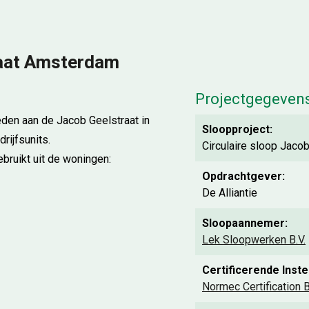
raat Amsterdam
Projectgegeven
eden aan de Jacob Geelstraat in
Sloopproject:
ijfsunits.
Circulaire sloop Jaco
bruikt uit de woningen:
Opdrachtgever:
De Alliantie
Sloopaannemer:
Lek Sloopwerken B.V.
Certificerende Instel
Normec Certification B