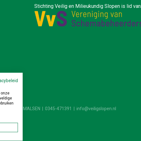
ilieukundig Slopen is lid van
acybeleid
 onze
weldige
ebruiken
4190 CB GELDERMALSEN | 0345-471391 |
info@veiligslopen.nl