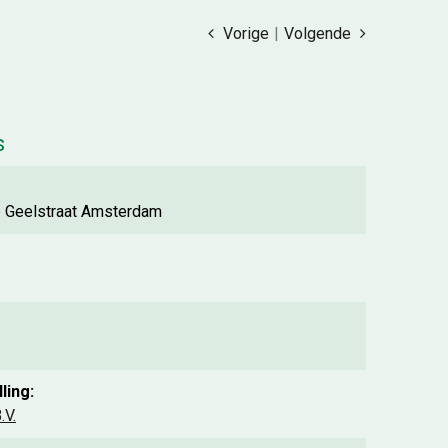
Vorige
|
Volgende
s
b Geelstraat Amsterdam
ling:
.V.