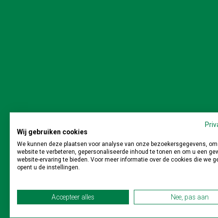
Stichting Veilig en M
Priv
Wij gebruiken cookies
We kunnen deze plaatsen voor analyse van onze bezoekersgegevens, om
website te verbeteren, gepersonaliseerde inhoud te tonen en om u een ge
website-ervaring te bieden. Voor meer informatie over de cookies die we g
opent u de instellingen.
Stichting Veilig en Milieukundig Slopen | Postbus 64 
Accepteer alles
Nee, pas aan
Privacy
|
Disclaimer