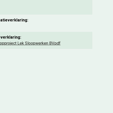
atieverklaring:
verklaring:
sloopproject Lek Sloopwerken BV.pdf