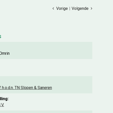
Vorige
|
Volgende
s
 Omrin
. h.o.d.n. TN Slopen & Saneren
ling:
.V.