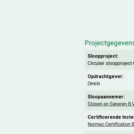
Projectgegeven
Sloopproject:
Circulair sloopproject
Opdrachtgever:
Omrin
Sloopaannemer:
Slopen en Saneren B.V
Certificerende Instel
Normec Certification B