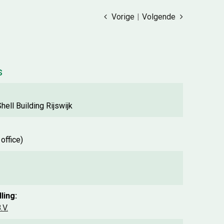
Vorige
|
Volgende
s
hell Building Rijswijk
office)
ling:
.V.