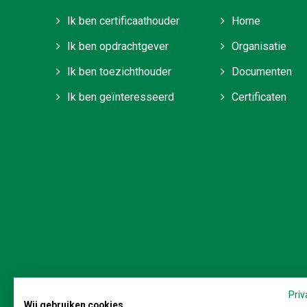
Ik ben certificaathouder
Home
Ik ben opdrachtgever
Organisatie
Ik ben toezichthouder
Documenten
Ik ben geïnteresseerd
Certificaten
Stichting Veilig en M
Priv
Wij gebruiken cookies