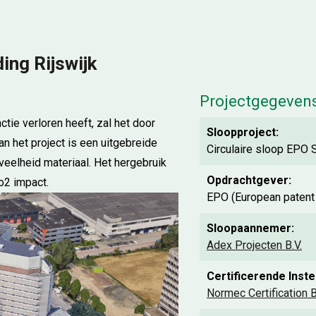
ing Rijswijk
Projectgegeven
tie verloren heeft, zal het door
Sloopproject:
n het project is een uitgebreide
Circulaire sloop EPO S
eelheid materiaal. Het hergebruik
Opdrachtgever:
co2 impact.
EPO (European patent 
Sloopaannemer:
Adex Projecten B.V.
Certificerende Instel
Normec Certification B