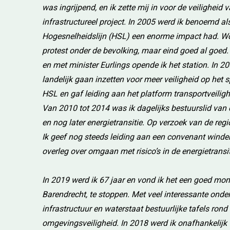
was ingrijpend, en ik zette mij in voor de veilighei
infrastructureel project. In 2005 werd ik benoemd 
Hogesnelheidslijn (HSL) een enorme impact had. Won
protest onder de bevolking, maar eind goed al goed
en met minister Eurlings opende ik het station. In 2
landelijk gaan inzetten voor meer veiligheid op het 
HSL en gaf leiding aan het platform transportveilig
Van 2010 tot 2014 was ik dagelijks bestuurslid van 
en nog later energietransitie. Op verzoek van de re
Ik geef nog steeds leiding aan een convenant winden
overleg over omgaan met risico’s in de energietrans
In 2019 werd ik 67 jaar en vond ik het een goed mo
Barendrecht, te stoppen. Met veel interessante onder
infrastructuur en waterstaat bestuurlijke tafels r
omgevingsveiligheid. In 2018 werd ik onafhankelijk 