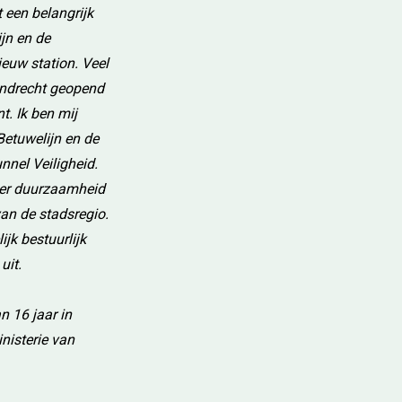
 een belangrijk
jn en de
euw station. Veel
rendrecht geopend
t. Ik ben mij
Betuwelijn en de
nnel Veiligheid.
ater duurzaamheid
an de stadsregio.
jk bestuurlijk
uit.
n 16 jaar in
nisterie van