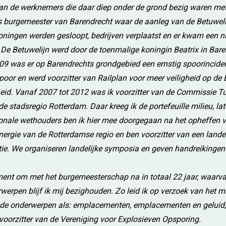
d van de werknemers die daar diep onder de grond bezig waren met
als burgemeester van Barendrecht waar de aanleg van de Betuweli
ingen werden gesloopt, bedrijven verplaatst en er kwam een ni
. De Betuwelijn werd door de toenmalige koningin Beatrix in Ba
009 was er op Barendrechts grondgebied een ernstig spoorinciden
spoor en werd voorzitter van Railplan voor meer veiligheid op de 
heid. Vanaf 2007 tot 2012 was ik voorzitter van de Commissie Tu
de stadsregio Rotterdam. Daar kreeg ik de portefeuille milieu, l
gionale wethouders ben ik hier mee doorgegaan na het opheffen v
ergie van de Rotterdamse regio en ben voorzitter van een landeli
itie. We organiseren landelijke symposia en geven handreikingen 
ment om met het burgemeesterschap na in totaal 22 jaar, waarva
werpen blijf ik mij bezighouden. Zo leid ik op verzoek van het mi
ond de onderwerpen als: emplacementen, emplacementen en geluid,
voorzitter van de Vereniging voor Explosieven Opsporing.