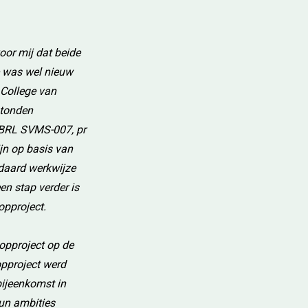
oor mij dat beide
e was wel nieuw
 College van
stonden
e BRL SVMS-007, pr
jn op basis van
ndaard werkwijze
en stap verder is
oopproject.
oopproject op de
opproject werd
bijeenkomst in
un ambities