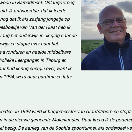
n woon in Barendrecht. Onlangs vroeg
ld. Ik antwoordde: dat ik leerde
 nog dat ik als zesjarig jongetje op
eesboekje van Van der Hulst heb ik
aag het onderwijs in. Ik ging naar de
wijs en stapte over naar het
de avonduren en haalde middelbare
olieke Leergangen in Tilburg en
aar had ik nog energie over, want ik
 1994, werd daar parttime en later
erden. In 1999 werd ik burgemeester van Graafstroom en stopte
 in de nieuwe gemeente Molenlanden. Daar kreeg ik de portefeu
eel bezig. De aanleg van de Sophia spoortunnel, als onderdeel va