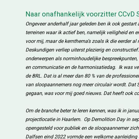
Naar onafhankelijk voorzitter CCvD 
Ongeveer anderhalf jaar geleden ben ik ook gestart a
terreinen waar ik actief ben, namelijk veiligheid e
voor mij, maar de kernthema’s zoals ik die eerder a
Deskundigen verliep uiterst plezierig en construct
onderwerpen als norminhoudelijke bespreekpunten, de
en communicatie en de harmonisatiedag. Ik was verr
de BRL. Dat is al meer dan 80 % van de professione
van sloopaannemers nog meer circulair wordt. Dat SM
gegaan, was voor mij goed nieuws. Dat heeft ook concr
Om de branche beter te leren kennen, was ik in janua
projectlocatie in Haarlem. Op Demolition Day in sep
opengesteld voor publiek en de sloopaannemer zich
Dalfsen eind 2022 vormde een welkome aanleiding o