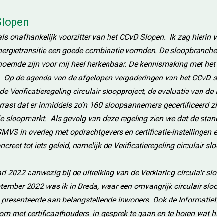
Slopen
ls onafhankelijk voorzitter van het CCvD Slopen. Ik zag hierin v
n energietransitie een goede combinatie vormden. De sloopbranch
l noemde zijn voor mij heel herkenbaar. De kennismaking met het
ief. Op de agenda van de afgelopen vergaderingen van het CCvD 
 Verificatieregeling circulair sloopproject, de evaluatie van d
ast dat er inmiddels zo’n 160 sloopaannemers gecertificeerd zi
le sloopmarkt. Als gevolg van deze regeling zien we dat de sta
VS in overleg met opdrachtgevers en certificatie-instellingen e
eet tot iets geleid, namelijk de Verificatieregeling circulair sl
ri 2022 aanwezig bij de uitreiking van de Verklaring circulair sl
tember 2022 was ik in Breda, waar een omvangrijk circulair slo
 presenteerde aan belangstellende inwoners. Ook de Informatie
m met certificaathouders in gesprek te gaan en te horen wat h