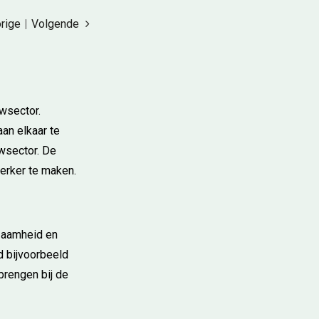
rige
|
Volgende
uwsector.
aan elkaar te
uwsector. De
erker te maken.
zaamheid en
d bijvoorbeeld
brengen bij de