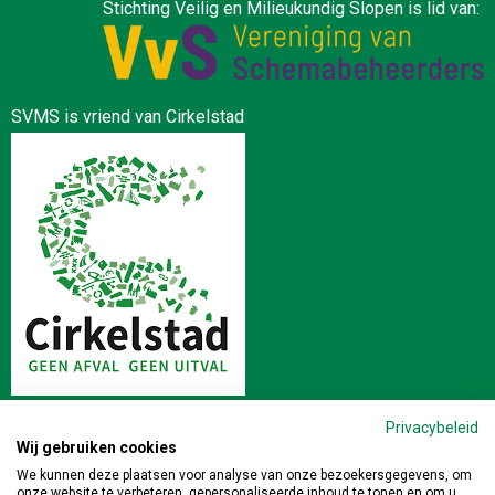
Stichting Veilig en Milieukundig Slopen is lid van:
SVMS is vriend van Cirkelstad
Privacybeleid
Wij gebruiken cookies
Stichting Veilig en Milieukundig Slopen | Postbus 64 4190 CB
We kunnen deze plaatsen voor analyse van onze bezoekersgegevens, om
onze website te verbeteren, gepersonaliseerde inhoud te tonen en om u