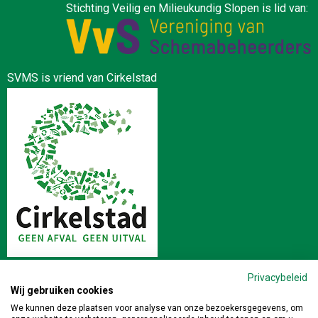
Stichting Veilig en Milieukundig Slopen is lid van:
SVMS is vriend van Cirkelstad
Privacybeleid
Wij gebruiken cookies
Stichting Veilig en Milieukundig Slopen | Postbus 64 4190 CB
We kunnen deze plaatsen voor analyse van onze bezoekersgegevens, om