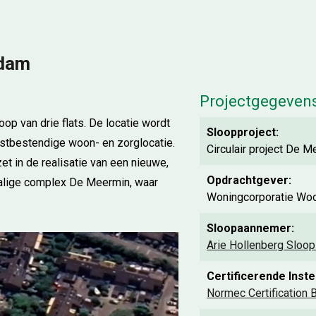
Edam
Projectgegeven
oop van drie flats. De locatie wordt
Sloopproject:
tbestendige woon- en zorglocatie.
Circulair project De 
t in de realisatie van een nieuwe,
Opdrachtgever:
alige complex De Meermin, waar
Woningcorporatie Wo
Sloopaannemer:
Arie Hollenberg Sloop
Certificerende Instel
Normec Certification B