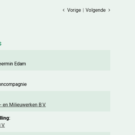
Vorige
|
Volgende
s
Meermin Edam
oncompagnie
- en Milieuwerken B.V.
ling:
.V.