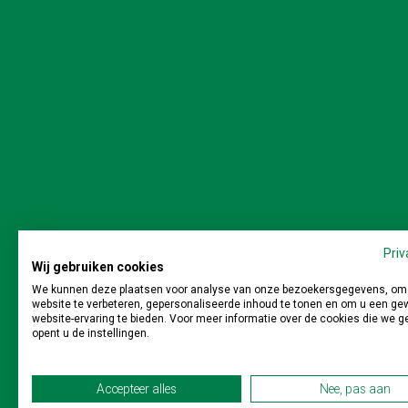
Stichting Veilig en M
Priv
Wij gebruiken cookies
We kunnen deze plaatsen voor analyse van onze bezoekersgegevens, om
website te verbeteren, gepersonaliseerde inhoud te tonen en om u een ge
website-ervaring te bieden. Voor meer informatie over de cookies die we g
opent u de instellingen.
Stichting Veilig en Milieukundig Slopen | Postbus 64 
Accepteer alles
Nee, pas aan
Privacy
|
Disclaimer