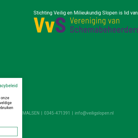
ilieukundig Slopen is lid van
acybeleid
 onze
weldige
ebruiken
4190 CB GELDERMALSEN | 0345-471391 |
info@veiligslopen.nl